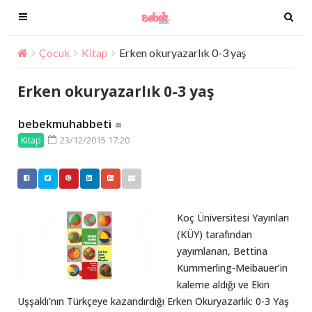
T
T
o
o
g
g
Çocuk
Kitap
Erken okuryazarlık 0-3 yaş
g
g
l
l
Erken okuryazarlık 0-3 yaş
e
e
n
n
bebekmuhabbeti
a
a
23/12/2015 17:20
Kitap
v
v
i
i
g
g
a
a
t
t
Koç Üniversitesi Yayınları
i
i
(KÜY) tarafından
o
o
yayımlanan, Bettina
n
n
Kümmerling-Meibauer’in
kaleme aldığı ve Ekin
Uşşaklı’nın Türkçeye kazandırdığı Erken Okuryazarlık: 0-3 Yaş