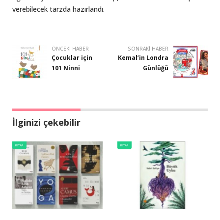
verebilecek tarzda hazırlandı.
ÖNCEKI HABER
SONRAKI HABER
Çocuklar için
Kemal’in Londra
101 Ninni
Günlüğü
İlginizi çekebilir
KITAP
KITAP