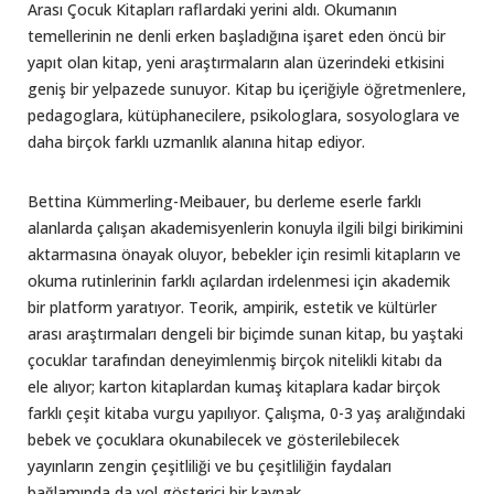
Arası Çocuk Kitapları raflardaki yerini aldı. Okumanın
temellerinin ne denli erken başladığına işaret eden öncü bir
yapıt olan kitap, yeni araştırmaların alan üzerindeki etkisini
geniş bir yelpazede sunuyor. Kitap bu içeriğiyle öğretmenlere,
pedagoglara, kütüphanecilere, psikologlara, sosyologlara ve
daha birçok farklı uzmanlık alanına hitap ediyor.
Bettina Kümmerling-Meibauer, bu derleme eserle farklı
alanlarda çalışan akademisyenlerin konuyla ilgili bilgi birikimini
aktarmasına önayak oluyor, bebekler için resimli kitapların ve
okuma rutinlerinin farklı açılardan irdelenmesi için akademik
bir platform yaratıyor. Teorik, ampirik, estetik ve kültürler
arası araştırmaları dengeli bir biçimde sunan kitap, bu yaştaki
çocuklar tarafından deneyimlenmiş birçok nitelikli kitabı da
ele alıyor; karton kitaplardan kumaş kitaplara kadar birçok
farklı çeşit kitaba vurgu yapılıyor. Çalışma, 0-3 yaş aralığındaki
bebek ve çocuklara okunabilecek ve gösterilebilecek
yayınların zengin çeşitliliği ve bu çeşitliliğin faydaları
bağlamında da yol gösterici bir kaynak.