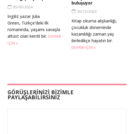
buluşuyor
05/03/2024
30/12/2023
İngiliz yazar Julia
Kitap okuma alışkanlığı,
Green, Türkçe’deki ilk
çocukluk döneminde
romanında, yaşamı savaşla
kazanıldığı zaman yaş
altüst olan kentli bir.
DEVAMI
ilerledikçe hayatın bir.
IÇIN
DEVAMI IÇIN
GÖRÜŞLERİNİZİ BİZİMLE
PAYLAŞABİLİRSİNİZ