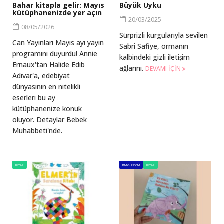
Bahar kitapla gelir: Mayıs
Büyük Uyku
kütüphanenizde yer açın
20/03/2025
08/05/2026
Sürprizli kurgularıyla sevilen
Can Yayınları Mayıs ayı yayın
Sabri Safiye, ormanın
programını duyurdu! Annie
kalbindeki gizli iletişim
Ernaux'tan Halide Edib
ağlarını.
DEVAMI IÇIN
Adıvar'a, edebiyat
dünyasının en nitelikli
eserleri bu ay
kütüphanenize konuk
oluyor. Detaylar Bebek
Muhabbeti'nde.
KITAP
BM GÜNDEM
KITAP