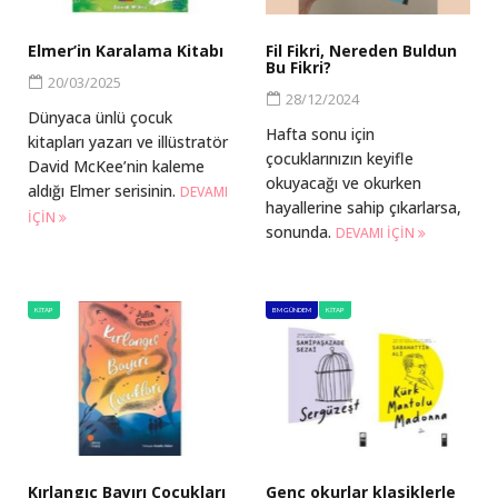
Elmer’in Karalama Kitabı
Fil Fikri, Nereden Buldun
Bu Fikri?
20/03/2025
28/12/2024
Dünyaca ünlü çocuk
Hafta sonu için
kitapları yazarı ve illüstratör
çocuklarınızın keyifle
David McKee’nin kaleme
okuyacağı ve okurken
aldığı Elmer serisinin.
DEVAMI
hayallerine sahip çıkarlarsa,
IÇIN
sonunda.
DEVAMI IÇIN
KITAP
BM GÜNDEM
KITAP
Kırlangıç Bayırı Çocukları
Genç okurlar klasiklerle