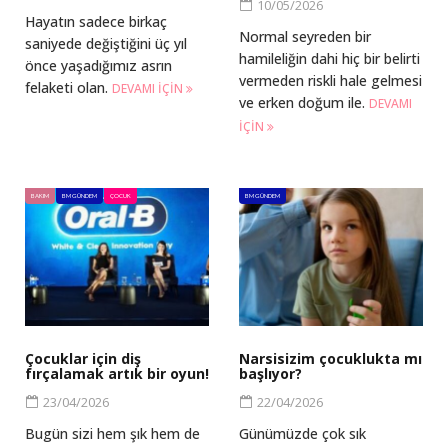
10/05/2026
Hayatın sadece birkaç
Normal seyreden bir
saniyede değiştiğini üç yıl
hamileliğin dahi hiç bir belirti
önce yaşadığımız asrın
vermeden riskli hale gelmesi
felaketi olan.
DEVAMI IÇIN
ve erken doğum ile.
DEVAMI
IÇIN
BAKIM
BM GÜNDEM
ÇOCUK
BM GÜNDEM
Çocuklar için diş
Narsisizim çocuklukta mı
fırçalamak artık bir oyun!
başlıyor?
23/04/2026
22/04/2026
Bugün sizi hem şık hem de
Günümüzde çok sık