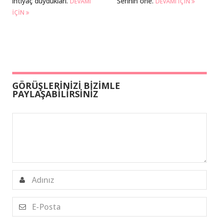
ihtiyaç duydukları.
Serinin öne.
DEVAMI
DEVAMI IÇIN
IÇIN
GÖRÜŞLERİNİZİ BİZİMLE
PAYLAŞABİLİRSİNİZ