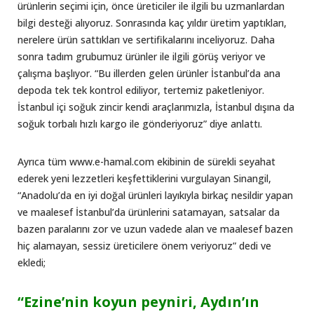
ürünlerin seçimi için, önce üreticiler ile ilgili bu uzmanlardan
bilgi desteği alıyoruz. Sonrasında kaç yıldır üretim yaptıkları,
nerelere ürün sattıkları ve sertifikalarını inceliyoruz. Daha
sonra tadım grubumuz ürünler ile ilgili görüş veriyor ve
çalışma başlıyor. “Bu illerden gelen ürünler İstanbul’da ana
depoda tek tek kontrol ediliyor, tertemiz paketleniyor.
İstanbul içi soğuk zincir kendi araçlarımızla, İstanbul dışına da
soğuk torbalı hızlı kargo ile gönderiyoruz” diye anlattı.
Ayrıca tüm www.e-hamal.com ekibinin de sürekli seyahat
ederek yeni lezzetleri keşfettiklerini vurgulayan Sinangil,
“Anadolu’da en iyi doğal ürünleri layıkıyla birkaç nesildir yapan
ve maalesef İstanbul’da ürünlerini satamayan, satsalar da
bazen paralarını zor ve uzun vadede alan ve maalesef bazen
hiç alamayan, sessiz üreticilere önem veriyoruz” dedi ve
ekledi;
“Ezine’nin koyun peyniri, Aydın’ın