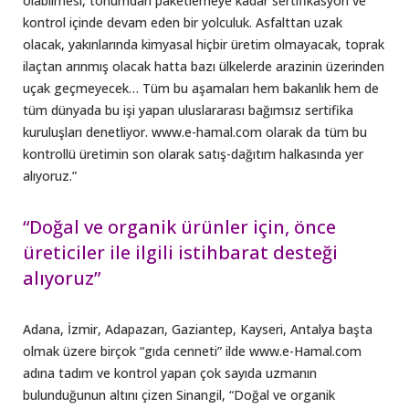
olabilmesi, tohumdan paketlemeye kadar sertifikasyon ve
kontrol içinde devam eden bir yolculuk. Asfalttan uzak
olacak, yakınlarında kimyasal hiçbir üretim olmayacak, toprak
ilaçtan arınmış olacak hatta bazı ülkelerde arazinin üzerinden
uçak geçmeyecek… Tüm bu aşamaları hem bakanlık hem de
tüm dünyada bu işi yapan uluslararası bağımsız sertifika
kuruluşları denetliyor. www.e-hamal.com olarak da tüm bu
kontrollü üretimin son olarak satış-dağıtım halkasında yer
alıyoruz.”
“Doğal ve organik ürünler için, önce
üreticiler ile ilgili istihbarat desteği
alıyoruz”
Adana, İzmir, Adapazarı, Gaziantep, Kayseri, Antalya başta
olmak üzere birçok “gıda cenneti” ilde www.e-Hamal.com
adına tadım ve kontrol yapan çok sayıda uzmanın
bulunduğunun altını çizen Sinangil, “Doğal ve organik