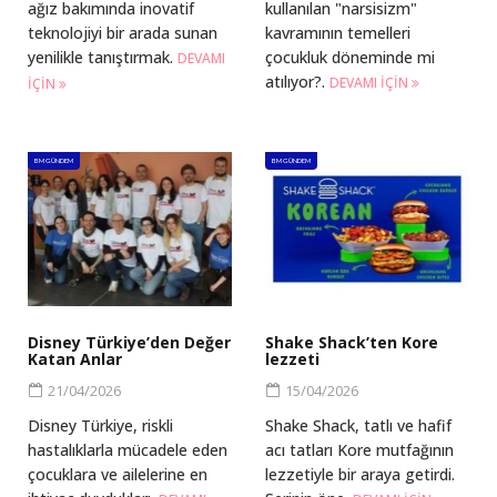
ağız bakımında inovatif
kullanılan "narsisizm"
teknolojiyi bir arada sunan
kavramının temelleri
yenilikle tanıştırmak.
çocukluk döneminde mi
DEVAMI
atılıyor?.
DEVAMI IÇIN
IÇIN
BM GÜNDEM
BM GÜNDEM
Disney Türkiye’den Değer
Shake Shack’ten Kore
Katan Anlar
lezzeti
21/04/2026
15/04/2026
Disney Türkiye, riskli
Shake Shack, tatlı ve hafif
hastalıklarla mücadele eden
acı tatları Kore mutfağının
çocuklara ve ailelerine en
lezzetiyle bir araya getirdi.