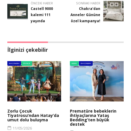
ÖNCEKI HABER
SONRAKI HABER
Castell 9000
Chakra’dan
kalemi 111
Anneler Gününe
yaşında
özel kampanya!
İlginizi çekebilir
BM GÜNDEM
ETKINLIK
BEBEK
BM GÜNDEM
Zorlu Çocuk
Prematüre bebeklerin
Tiyatrosu’ndan Hatay’da
ihtiyaçlarına Yataş
umut dolu buluşma
Bedding’ten büyük
destek
11/05/2026