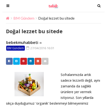
T
T
o
o
g
g
BM Gündem
Doğal lezzet bu sitede
g
g
l
l
Doğal lezzet bu sitede
e
e
n
n
bebekmuhabbeti
a
a
27/04/2016 16:01
BM Gündem
v
v
i
i
g
g
a
a
t
t
Sofralarımızda artık
i
i
sadece lezzetli değil, aynı
o
o
zamanda da sağlıklı
n
n
ürünlere yer vermek
istiyoruz. Son yıllarda
sıkça duyduğumuz ‘organik’ beslenmeyi bilmeyenimiz