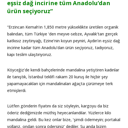
eşsiz dağ incirine tüm Anadolu’dan
ürün seçiyoruz”
“Erzincan Kemah’ın 1,850 metre yükseklikte üretilen organik
balından, tüm Türkiye ‘den meyve-sebze, Ayvalık‘tan gerçek
katkısız zeytinyağı, Ezine’nin koyun peyniri, Aydın’ın eşsiz dağ
incirine kadar tüm Anadolu’dan ürün seçiyoruz, tadıyoruz,
kapı teslim ulaştırıyoruz.
Köyceğiz’de kendi bahçelerinde mandalina yetiştiren kadınlar
ile tanıştık, İstanbul teklifi rakam 20 kuruş ile hiçbir şey
yapamayacakları için mandalinaları ağaçta çürümeye terk
etmişlerdi.
Lütfen gönderin fiyatını da siz söyleyin, kargoyu da biz
öderiz dediğimizde müthiş heyecanlandılar. Yüzlerce kilo
mandalina geldi. Bu kez onlar bize, ‘şimdi ödemeyin; portakal
yollarız, ondan sonra ödersiniz’ dediler. Şu anda bizim