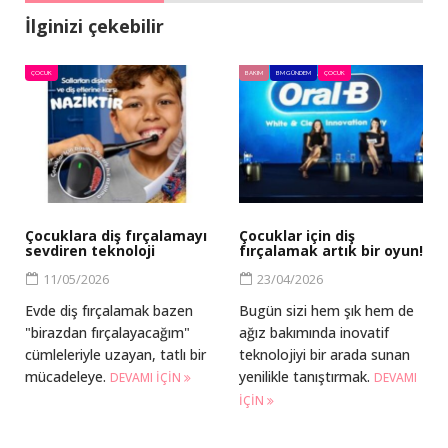
İlginizi çekebilir
ÇOCUK
BAKIM
BM GÜNDEM
ÇOCUK
Çocuklara diş fırçalamayı
Çocuklar için diş
sevdiren teknoloji
fırçalamak artık bir oyun!
11/05/2026
23/04/2026
Evde diş fırçalamak bazen
Bugün sizi hem şık hem de
"birazdan fırçalayacağım"
ağız bakımında inovatif
cümleleriyle uzayan, tatlı bir
teknolojiyi bir arada sunan
mücadeleye.
yenilikle tanıştırmak.
DEVAMI IÇIN
DEVAMI
IÇIN