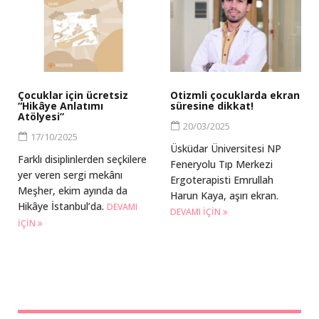
Çocuklar için ücretsiz
Otizmli çocuklarda ekran
“Hikâye Anlatımı
süresine dikkat!
Atölyesi”
20/03/2025
17/10/2025
Üsküdar Üniversitesi NP
Farklı disiplinlerden seçkilere
Feneryolu Tıp Merkezi
yer veren sergi mekânı
Ergoterapisti Emrullah
Meşher, ekim ayında da
Harun Kaya, aşırı ekran.
Hikâye İstanbul’da.
DEVAMI
DEVAMI IÇIN
IÇIN