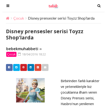
T
T
o
o
g
g
Çocuk
Disney prensesler serisi Toyzz Shop’larda
g
g
l
l
Disney prensesler serisi Toyzz
e
e
Shop’larda
n
n
a
a
bebekmuhabbeti
v
v
18/04/2016 18:22
Çocuk
i
i
g
g
a
a
t
t
i
i
Birbirinden farklı karakter
o
o
ve yetenekleriyle kız
n
n
çocuklarına ilham veren
Disney Prenses serisi,
Hasbro’nun yenilenen