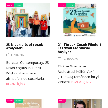
ÇOCUK
ETKINLIK
ÇOCUK
ETKINLIK
23 Nisan’a özel çocuk
21. Türsak Çocuk Filmleri
atölyeleri
Festivali Mardin’de
başlıyor
13/04/2026
17/10/2025
Borusan Contemporary, 23
Türkiye Sinema ve
Nisan coşkusunu Perili
Audiovisuel Kültür Vakfı
Köşk’ün ilham veren
(TÜRSAK) tarafından bu yıl
atmosferinde çocuklarla.
21’incisi.
DEVAMI IÇIN
DEVAMI IÇIN
ÇOCUK
ETKINLIK
ÇOCUK