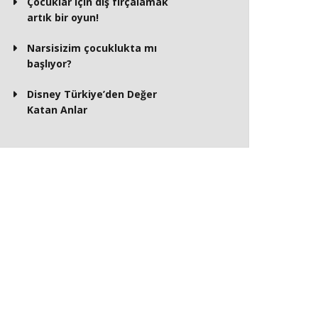
Çocuklar için diş fırçalamak
artık bir oyun!
Narsisizim çocuklukta mı
başlıyor?
Disney Türkiye’den Değer
Katan Anlar