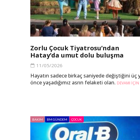
Zorlu Çocuk Tiyatrosu’ndan
Hatay’da umut dolu buluşma
11/05/2026
Hayatın sadece birkaç saniyede değiştiğini üç y
önce yaşadığımız asrın felaketi olan.
DEVAMI IÇIN
BAKIM
BM GÜNDEM
ÇOCUK