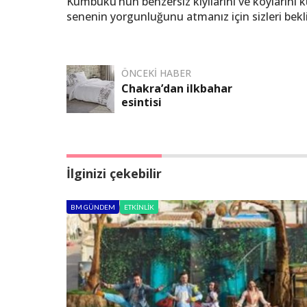
Kumbükü’nün benzersiz kıyılarını ve koylarını 
senenin yorgunluğunu atmanız için sizleri bekl
ÖNCEKI HABER
Chakra’dan ilkbahar
esintisi
İlginizi çekebilir
BM GÜNDEM
ETKINLIK