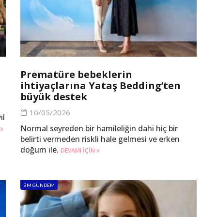
Prematüre bebeklerin
ihtiyaçlarına Yataş Bedding’ten
büyük destek
10/05/2026
ıl
Normal seyreden bir hamileliğin dahi hiç bir
belirti vermeden riskli hale gelmesi ve erken
doğum ile.
DEVAMI IÇIN
BM GÜNDEM