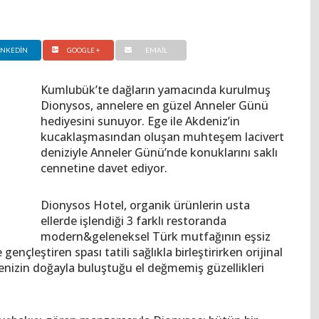
INKEDIN
GOOGLE +
EMAIL
Kumlubük’te dağların yamacında kurulmuş
Dionysos, annelere en güzel Anneler Günü
hediyesini sunuyor. Ege ile Akdeniz’in
kucaklaşmasından oluşan muhteşem lacivert
deniziyle Anneler Günü’nde konuklarını saklı
cennetine davet ediyor.
Dionysos Hotel, organik ürünlerin usta
ellerde işlendiği 3 farklı restoranda
modern&geleneksel Türk mutfağının eşsiz
ençleştiren spası tatili sağlıkla birleştirirken orijinal
denizin doğayla buluştuğu el değmemiş güzellikleri