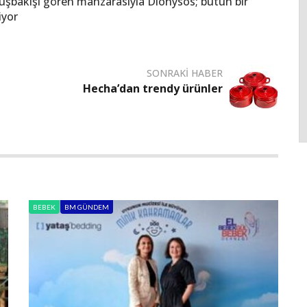
kuşbakışı gören manzarasıyla Dionysos; bütün bir
iyor
SONRAKI HABER
Hecha’dan trendy ürünler
BEBEK
BM GÜNDEM