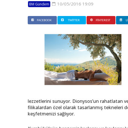
10/05/2016 19:09
BM Gündem
FACEBOOK
TWITTER
PINTEREST
L
lezzetlerini sunuyor. Dionysos’un rahatlatan ve g
filikalardan özel olarak tasarlanmış tekneleri 
keşfetmenizi sağlıyor.