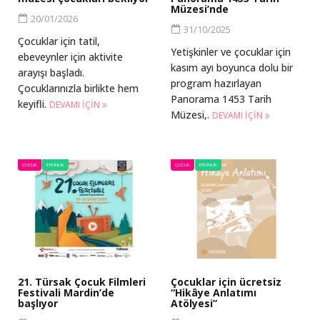
Müzesi’nde
20/01/2026
31/10/2025
Çocuklar için tatil,
Yetişkinler ve çocuklar için
ebeveynler için aktivite
kasım ayı boyunca dolu bir
arayışı başladı.
program hazırlayan
Çocuklarınızla birlikte hem
Panorama 1453 Tarih
keyifli.
DEVAMI IÇIN
Müzesi,.
DEVAMI IÇIN
ÇOCUK
ETKINLIK
ÇOCUK
ETKINLIK
21. Türsak Çocuk Filmleri
Çocuklar için ücretsiz
Festivali Mardin’de
“Hikâye Anlatımı
başlıyor
Atölyesi”