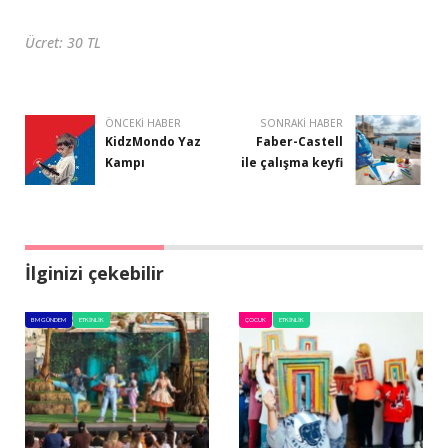
Ücret: 30 TL
ÖNCEKI HABER
SONRAKI HABER
KidzMondo Yaz
Faber-Castell
Kampı
ile çalışma keyfi
İlginizi çekebilir
BM GÜNDEM
ETKINLIK
ÇOCUK
ETKINLIK