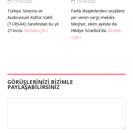
17/10/2025
17/10/2025
Türkiye Sinema ve
Farklı disiplinlerden seçkilere
Audiovisuel Kültür Vakfı
yer veren sergi mekânı
(TÜRSAK) tarafından bu yıl
Meşher, ekim ayında da
21’incisi.
Hikâye İstanbul’da.
DEVAMI IÇIN
DEVAMI
IÇIN
GÖRÜŞLERİNİZİ BİZİMLE
PAYLAŞABİLİRSİNİZ