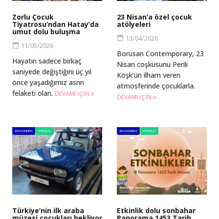
Zorlu Çocuk
23 Nisan’a özel çocuk
Tiyatrosu’ndan Hatay’da
atölyeleri
umut dolu buluşma
13/04/2026
11/05/2026
Borusan Contemporary, 23
Hayatın sadece birkaç
Nisan coşkusunu Perili
saniyede değiştiğini üç yıl
Köşk’ün ilham veren
önce yaşadığımız asrın
atmosferinde çocuklarla.
felaketi olan.
DEVAMI IÇIN
DEVAMI IÇIN
BM GÜNDEM
ETKINLIK
BM GÜNDEM
ETKINLIK
Türkiye’nin ilk araba
Etkinlik dolu sonbahar
müzesi çocukları bekliyor
Panorama 1453 Tarih