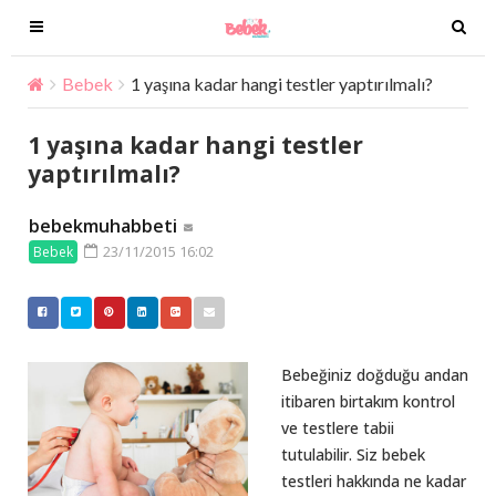
T
T
o
o
g
g
Bebek
1 yaşına kadar hangi testler yaptırılmalı?
g
g
l
l
1 yaşına kadar hangi testler
e
e
yaptırılmalı?
n
n
a
a
bebekmuhabbeti
v
v
23/11/2015 16:02
Bebek
i
i
g
g
a
a
t
t
i
i
Bebeğiniz doğduğu andan
o
o
itibaren birtakım kontrol
n
n
ve testlere tabii
tutulabilir. Siz bebek
testleri hakkında ne kadar