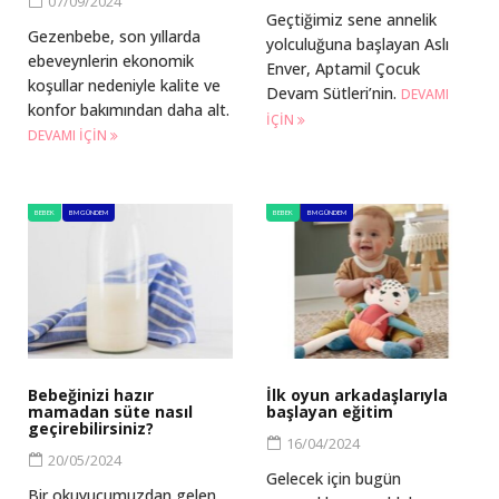
07/09/2024
Geçtiğimiz sene annelik
Gezenbebe, son yıllarda
yolculuğuna başlayan Aslı
ebeveynlerin ekonomik
Enver, Aptamil Çocuk
koşullar nedeniyle kalite ve
Devam Sütleri’nin.
DEVAMI
konfor bakımından daha alt.
IÇIN
DEVAMI IÇIN
BEBEK
BM GÜNDEM
BEBEK
BM GÜNDEM
Bebeğinizi hazır
İlk oyun arkadaşlarıyla
mamadan süte nasıl
başlayan eğitim
geçirebilirsiniz?
16/04/2024
20/05/2024
Gelecek için bugün
Bir okuyucumuzdan gelen