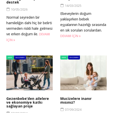
destek
14/03/2025
10/05/2026
Ebeveylerin doğum
Normal seyreden bir
yaklaşırken bebek
hamileliğin dahi hiç bir belirti
eşyalarının hazırlığı sırasında
vermeden riskli hale gelmesi
en sık sorulan sorulardan.
ve erken doğum ile.
DEVAMI
DEVAMI IÇIN
IÇIN
BEBEK
BM GÜNDEM
BEBEK
BM GÜNDEM
Gezenbebe’den ailelere
Mucizelere inanır
ve ekonomiye katkı
mısınız?
sağlayan proje
07/09/2024