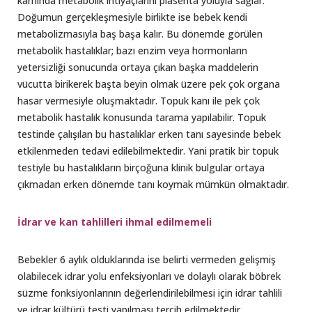
karnında metabolik ihtiyaçlarını plasenta yoluyla sağlar.
Doğumun gerçekleşmesiyle birlikte ise bebek kendi
metabolizmasıyla baş başa kalır. Bu dönemde görülen
metabolik hastalıklar; bazı enzim veya hormonların
yetersizliği sonucunda ortaya çıkan başka maddelerin
vücutta birikerek başta beyin olmak üzere pek çok organa
hasar vermesiyle oluşmaktadır. Topuk kanı ile pek çok
metabolik hastalık konusunda tarama yapılabilir. Topuk
testinde çalışılan bu hastalıklar erken tanı sayesinde bebek
etkilenmeden tedavi edilebilmektedir. Yani pratik bir topuk
testiyle bu hastalıkların birçoğuna klinik bulgular ortaya
çıkmadan erken dönemde tanı koymak mümkün olmaktadır.
İdrar ve kan tahlilleri ihmal edilmemeli
Bebekler 6 aylık olduklarında ise belirti vermeden gelişmiş
olabilecek idrar yolu enfeksiyonları ve dolaylı olarak böbrek
süzme fonksiyonlarının değerlendirilebilmesi için idrar tahlili
ve idrar kültürü testi yapılması tercih edilmektedir.