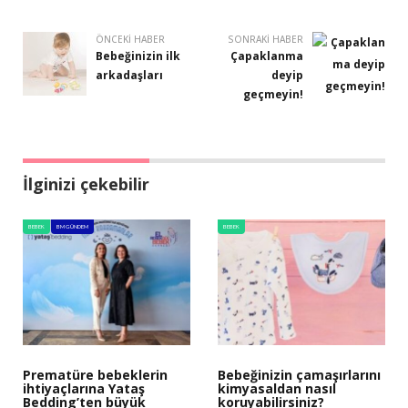
ÖNCEKI HABER
SONRAKI HABER
Bebeğinizin ilk
Çapaklanma
arkadaşları
deyip
geçmeyin!
İlginizi çekebilir
BEBEK
BM GÜNDEM
BEBEK
Prematüre bebeklerin
Bebeğinizin çamaşırlarını
ihtiyaçlarına Yataş
kimyasaldan nasıl
Bedding’ten büyük
koruyabilirsiniz?