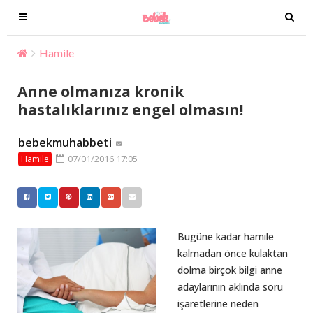
T
T
o
o
g
g
Hamile
Anne olmanıza kronik hastalıklarınız engel olma
g
g
l
l
Anne olmanıza kronik
e
e
hastalıklarınız engel olmasın!
n
n
a
a
bebekmuhabbeti
v
v
07/01/2016 17:05
Hamile
i
i
g
g
a
a
t
t
i
i
Bugüne kadar hamile
o
o
kalmadan önce kulaktan
n
n
dolma birçok bilgi anne
adaylarının aklında soru
işaretlerine neden