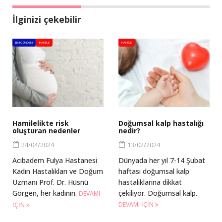
İlginizi çekebilir
BM GÜNDEM
HAMILE
HAMILE
Hamilelikte risk
Doğumsal kalp hastalığı
oluşturan nedenler
nedir?
24/04/2024
13/02/2024
Acıbadem Fulya Hastanesi
Dünyada her yıl 7-14 Şubat
Kadın Hastalıkları ve Doğum
haftası doğumsal kalp
Uzmanı Prof. Dr. Hüsnü
hastalıklarına dikkat
Görgen, her kadının.
çekiliyor. Doğumsal kalp.
DEVAMI
DEVAMI IÇIN
IÇIN