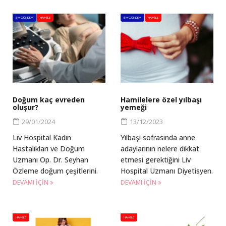
BM GÜNDEM
HAMILE
BM GÜNDEM
HAMILE
Doğum kaç evreden
Hamilelere özel yılbaşı
oluşur?
yemeği
29/01/2024
13/12/2023
Liv Hospital Kadın
Yılbaşı sofrasında anne
Hastalıkları ve Doğum
adaylarının nelere dikkat
Uzmanı Op. Dr. Seyhan
etmesi gerektiğini Liv
Özleme doğum çeşitlerini.
Hospital Uzmanı Diyetisyen.
DEVAMI IÇIN
DEVAMI IÇIN
HAMILE
HAMILE