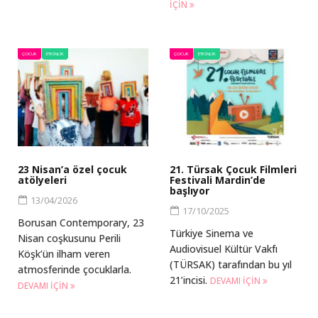
IÇIN
ÇOCUK
ETKINLIK
ÇOCUK
ETKINLIK
23 Nisan’a özel çocuk
21. Türsak Çocuk Filmleri
atölyeleri
Festivali Mardin’de
başlıyor
13/04/2026
17/10/2025
Borusan Contemporary, 23
Türkiye Sinema ve
Nisan coşkusunu Perili
Audiovisuel Kültür Vakfı
Köşk’ün ilham veren
(TÜRSAK) tarafından bu yıl
atmosferinde çocuklarla.
21’incisi.
DEVAMI IÇIN
DEVAMI IÇIN