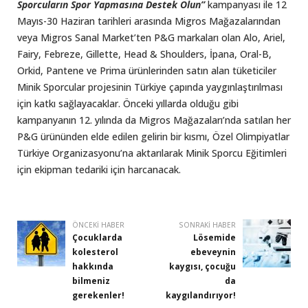
Sporcuların Spor Yapmasına Destek Olun”
kampanyası ile 12
Mayıs-30 Haziran tarihleri arasında Migros Mağazalarından
veya Migros Sanal Market’ten P&G markaları olan Alo, Ariel,
Fairy, Febreze, Gillette, Head & Shoulders, İpana, Oral-B,
Orkid, Pantene ve Prima ürünlerinden satın alan tüketiciler
Minik Sporcular projesinin Türkiye çapında yaygınlaştırılması
için katkı sağlayacaklar. Önceki yıllarda olduğu gibi
kampanyanın 12. yılında da Migros Mağazaları’nda satılan her
P&G ürününden elde edilen gelirin bir kısmı, Özel Olimpiyatlar
Türkiye Organizasyonu’na aktarılarak Minik Sporcu Eğitimleri
için ekipman tedariki için harcanacak.
ÖNCEKI HABER
SONRAKI HABER
Çocuklarda
Lösemide
kolesterol
ebeveynin
hakkında
kaygısı, çocuğu
bilmeniz
da
gerekenler!
kaygılandırıyor!