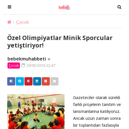
T
T
o
o
g
g
Çocuk
Özel Olimpiyatlar Minik Sporcular yetiştiriyor!
g
g
l
l
Özel Olimpiyatlar Minik Sporcular
e
e
yetiştiriyor!
n
n
a
a
bebekmuhabbeti
v
v
29/05/2016 22:47
Çocuk
i
i
g
g
a
a
t
t
i
i
Gazeteciler olarak sürekli
o
o
farklı projelerin tanıtım ve
n
n
lansmanlarına katılıyoruz.
Ancak uzun zaman sonra
bir toplantıdan fazlasıyla