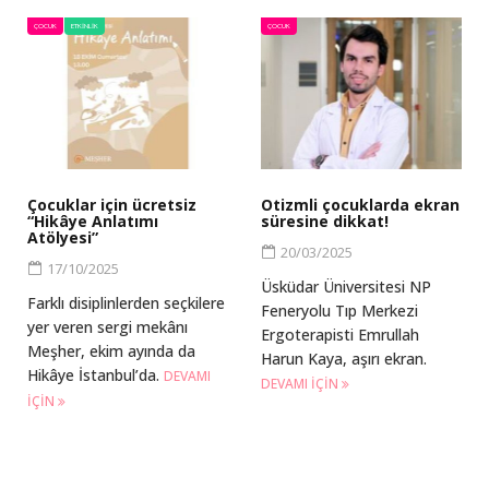
ÇOCUK
ETKINLIK
ÇOCUK
Çocuklar için ücretsiz
Otizmli çocuklarda ekran
“Hikâye Anlatımı
süresine dikkat!
Atölyesi”
20/03/2025
17/10/2025
Üsküdar Üniversitesi NP
Farklı disiplinlerden seçkilere
Feneryolu Tıp Merkezi
yer veren sergi mekânı
Ergoterapisti Emrullah
Meşher, ekim ayında da
Harun Kaya, aşırı ekran.
Hikâye İstanbul’da.
DEVAMI
DEVAMI IÇIN
IÇIN