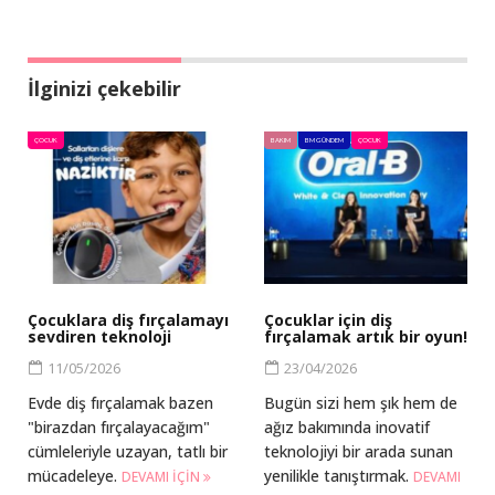
İlginizi çekebilir
ÇOCUK
BAKIM
BM GÜNDEM
ÇOCUK
Çocuklara diş fırçalamayı
Çocuklar için diş
sevdiren teknoloji
fırçalamak artık bir oyun!
11/05/2026
23/04/2026
Evde diş fırçalamak bazen
Bugün sizi hem şık hem de
"birazdan fırçalayacağım"
ağız bakımında inovatif
cümleleriyle uzayan, tatlı bir
teknolojiyi bir arada sunan
mücadeleye.
yenilikle tanıştırmak.
DEVAMI IÇIN
DEVAMI