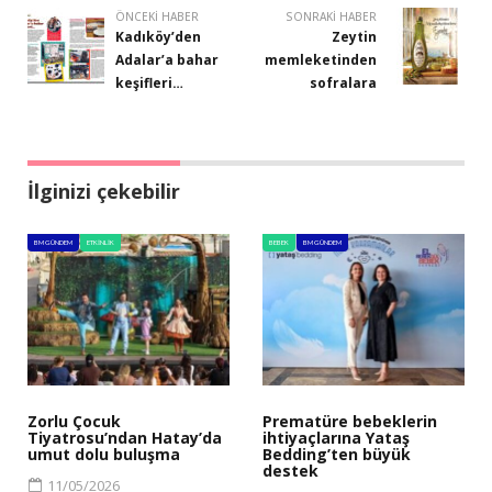
ÖNCEKI HABER
SONRAKI HABER
Kadıköy’den
Zeytin
Adalar’a bahar
memleketinden
keşifleri…
sofralara
İlginizi çekebilir
BM GÜNDEM
ETKINLIK
BEBEK
BM GÜNDEM
Zorlu Çocuk
Prematüre bebeklerin
Tiyatrosu’ndan Hatay’da
ihtiyaçlarına Yataş
umut dolu buluşma
Bedding’ten büyük
destek
11/05/2026