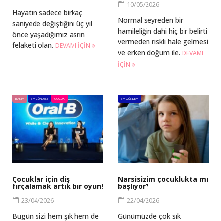
10/05/2026
Hayatın sadece birkaç
Normal seyreden bir
saniyede değiştiğini üç yıl
hamileliğin dahi hiç bir belirti
önce yaşadığımız asrın
vermeden riskli hale gelmesi
felaketi olan.
DEVAMI IÇIN
ve erken doğum ile.
DEVAMI
IÇIN
BAKIM
BM GÜNDEM
ÇOCUK
BM GÜNDEM
Çocuklar için diş
Narsisizim çocuklukta mı
fırçalamak artık bir oyun!
başlıyor?
23/04/2026
22/04/2026
Bugün sizi hem şık hem de
Günümüzde çok sık