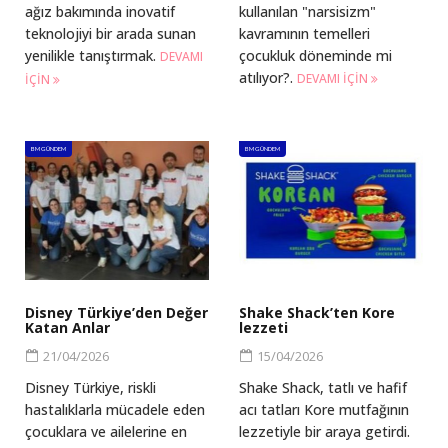
ağız bakımında inovatif
kullanılan "narsisizm"
teknolojiyi bir arada sunan
kavramının temelleri
yenilikle tanıştırmak.
çocukluk döneminde mi
DEVAMI
atılıyor?.
DEVAMI IÇIN
IÇIN
BM GÜNDEM
BM GÜNDEM
Disney Türkiye’den Değer
Shake Shack’ten Kore
Katan Anlar
lezzeti
21/04/2026
15/04/2026
Disney Türkiye, riskli
Shake Shack, tatlı ve hafif
hastalıklarla mücadele eden
acı tatları Kore mutfağının
çocuklara ve ailelerine en
lezzetiyle bir araya getirdi.