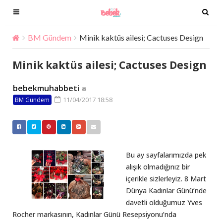
T
T
o
o
g
g
BM Gündem
Minik kaktüs ailesi; Cactuses Design
g
g
l
l
Minik kaktüs ailesi; Cactuses Design
e
e
n
n
bebekmuhabbeti
a
a
11/04/2017 18:58
BM Gündem
v
v
i
i
g
g
a
a
t
t
Bu ay sayfalarımızda pek
i
i
alışık olmadığınız bir
o
o
içerikle sizlerleyiz. 8 Mart
n
n
Dünya Kadınlar Günü’nde
davetli olduğumuz Yves
Rocher markasının, Kadınlar Günü Resepsiyonu’nda