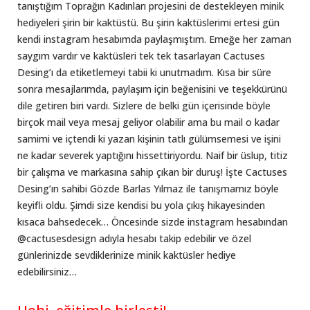
tanıştığım Toprağın Kadınları projesini de destekleyen minik
hediyeleri şirin bir kaktüstü. Bu şirin kaktüslerimi ertesi gün
kendi instagram hesabımda paylaşmıştım. Emeğe her zaman
saygım vardır ve kaktüsleri tek tek tasarlayan Cactuses
Desing’ı da etiketlemeyi tabii ki unutmadım. Kısa bir süre
sonra mesajlarımda, paylaşım için beğenisini ve teşekkürünü
dile getiren biri vardı. Sizlere de belki gün içerisinde böyle
birçok mail veya mesaj geliyor olabilir ama bu mail o kadar
samimi ve içtendi ki yazan kişinin tatlı gülümsemesi ve işini
ne kadar severek yaptığını hissettiriyordu. Naif bir üslup, titiz
bir çalışma ve markasına sahip çıkan bir duruş! İşte Cactuses
Desing’ın sahibi Gözde Barlas Yılmaz ile tanışmamız böyle
keyifli oldu. Şimdi size kendisi bu yola çıkış hikayesinden
kısaca bahsedecek… Öncesinde sizde instagram hesabından
@cactusesdesign adıyla hesabı takip edebilir ve özel
günlerinizde sevdiklerinize minik kaktüsler hediye
edebilirsiniz…