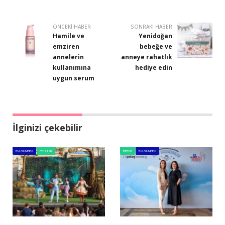
ÖNCEKI HABER
SONRAKI HABER
Hamile ve
Yenidoğan
emziren
bebeğe ve
annelerin
anneye rahatlık
kullanımına
hediye edin
uygun serum
İlginizi çekebilir
BM GÜNDEM
ETKINLIK
BEBEK
BM GÜNDEM