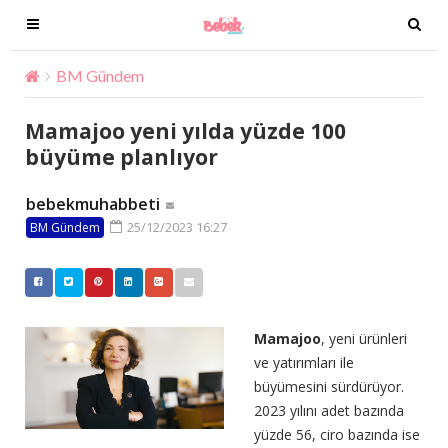
T
T
o
o
g
g
BM Gündem
Mamajoo yeni yılda yüzde 100 büyüme pla
g
g
l
l
Mamajoo yeni yılda yüzde 100
e
e
büyüme planlıyor
n
n
a
a
bebekmuhabbeti
v
v
25/12/2023 16:27
BM Gündem
i
i
g
g
a
a
t
t
i
i
Mamajoo
, yeni ürünleri
o
o
ve yatırımları ile
n
n
büyümesini sürdürüyor.
2023 yılını adet bazında
yüzde 56, ciro bazında ise