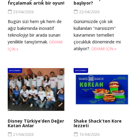
fırçalamak artık bir oyun!
başlıyor?
23/04/2026
22/04/2026
Bugün sizi hem şık hem de
Günümüzde çok sık
ağız bakımında inovatif
kullanılan "narsisizm"
teknolojiyi bir arada sunan
kavramının temelleri
yenilikle tanıştırmak.
çocukluk döneminde mi
DEVAMI
atılıyor?.
DEVAMI IÇIN
IÇIN
BM GÜNDEM
BM GÜNDEM
Disney Türkiye’den Değer
Shake Shack’ten Kore
Katan Anlar
lezzeti
21/04/2026
15/04/2026