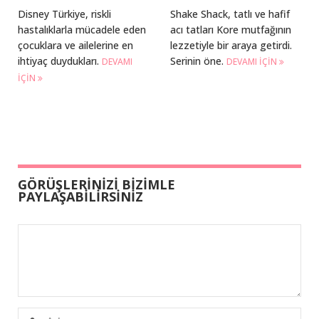
Disney Türkiye, riskli
Shake Shack, tatlı ve hafif
hastalıklarla mücadele eden
acı tatları Kore mutfağının
çocuklara ve ailelerine en
lezzetiyle bir araya getirdi.
ihtiyaç duydukları.
Serinin öne.
DEVAMI
DEVAMI IÇIN
IÇIN
GÖRÜŞLERİNİZİ BİZİMLE
PAYLAŞABİLİRSİNİZ