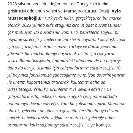
2023 yılsonu verilerini değerlendiren Türkiye’nin kadın
girişimcisi ödülünün sahibi ve Mamajoo Kurucu Ortağı
Ayla
Müstecaplıoğlu
;
“
Türkiye’de ilkleri gerçekleştiren bir marka
olarak, 2023 yılında elde ettiğimiz ciro ve adet büyümesinden
çok mutluyuz. Bu büyümenin yanı sıra,
bebeklerin sağlıklı bir
büyüme süreci geçirmeleri ve annelerin hayatını kolaylaştırmak
için geliştirdiğimiz ürünlerimizle Türkiye ve dünya genelinde
güvenilir bir marka olmayı başarmak bizim için çok gurur
verici. Bu motivasyonla, önümüzdeki dönemde de bu başarıyı
daha da ileriye taşımak için çalışmalarımızı sürdüreceğiz. 10
yıl boyunca fabrikamıza yapacağımız 10 milyon dolarlık yatırım
ile üretim kapasitemizi artırarak, kalitemizi daha da
yükselteceğiz. Yenilikçi ürünlerimiz ve devam eden Ar-Ge
çalışmalarımızla, bebeklerimizin sağlıklı gelişimine katkıda
bulunmaya devam edeceğiz. Tüm bu çalışmalarımızla Mamajoo
olarak, gelecekte de ailelerin güvenilir tercihi olmaya devam
ederek, bebeklerimizin sağlıklı ve mutlu bir geleceğe adım
atmalarına katkı sağlamayı sürdüreceğiz.”
diye konuştu.