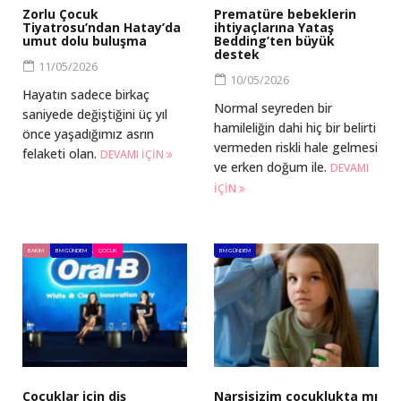
Zorlu Çocuk
Prematüre bebeklerin
Tiyatrosu’ndan Hatay’da
ihtiyaçlarına Yataş
umut dolu buluşma
Bedding’ten büyük
destek
11/05/2026
10/05/2026
Hayatın sadece birkaç
Normal seyreden bir
saniyede değiştiğini üç yıl
hamileliğin dahi hiç bir belirti
önce yaşadığımız asrın
vermeden riskli hale gelmesi
felaketi olan.
DEVAMI IÇIN
ve erken doğum ile.
DEVAMI
IÇIN
BAKIM
BM GÜNDEM
ÇOCUK
BM GÜNDEM
Çocuklar için diş
Narsisizim çocuklukta mı