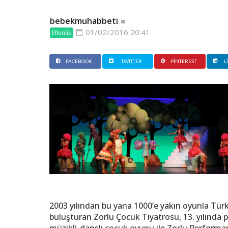
bebekmuhabbeti
01/02/2016 20:41
Etkinlik
FACEBOOK
TWITTER
PINTEREST
L
2003 yılından bu yana 1000’e yakın oyunla Türk
buluşturan Zorlu Çocuk Tiyatrosu, 13. yılında p
müzikli-danslı çocuk oyunu ile Zorlu Performa