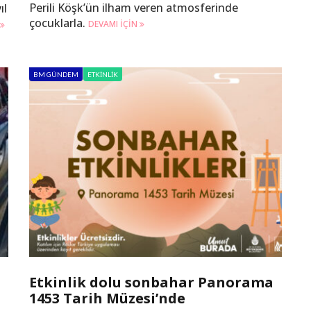
Perili Köşk’ün ilham veren atmosferinde
ıl
çocuklarla.
DEVAMI IÇIN
BM GÜNDEM
ETKINLIK
Etkinlik dolu sonbahar Panorama
1453 Tarih Müzesi’nde