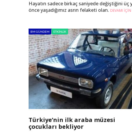
Hayatın sadece birkaç saniyede değiştiğini üç y
önce yaşadığımız asrın felaketi olan.
DEVAMI IÇIN
BM GÜNDEM
ETKINLIK
Türkiye’nin ilk araba müzesi
çocukları bekliyor