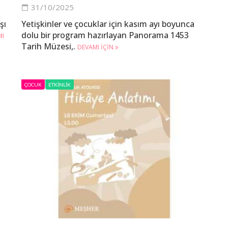
31/10/2025
şı
Yetişkinler ve çocuklar için kasım ayı boyunca
dolu bir program hazırlayan Panorama 1453
MI
Tarih Müzesi,.
DEVAMI IÇIN
ÇOCUK
ETKINLIK