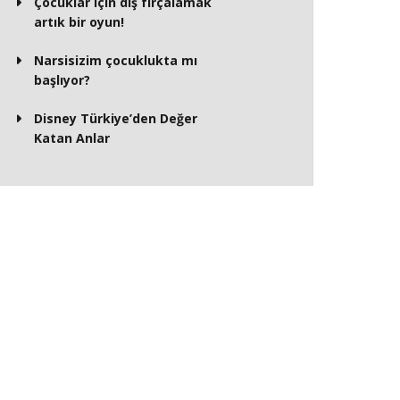
Çocuklar için diş fırçalamak
artık bir oyun!
Narsisizim çocuklukta mı
başlıyor?
Disney Türkiye’den Değer
Katan Anlar