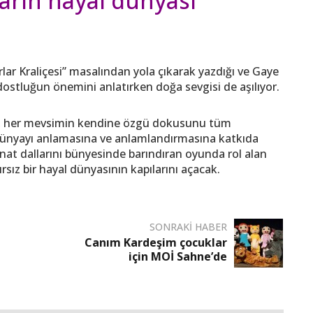
ların hayal dünyası
lar Kraliçesi” masalından yola çıkarak yazdığı ve Gaye
dostluğun önemini anlatırken doğa sevgisi de aşılıyor.
yun, her mevsimin kendine özgü dokusunu tüm
ı dünyayı anlamasına ve anlamlandırmasına katkıda
anat dallarını bünyesinde barındıran oyunda rol alan
rsız bir hayal dünyasının kapılarını açacak.
SONRAKI HABER
Canım Kardeşim çocuklar
için MOİ Sahne’de