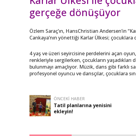
Karlar Ülkesi ile çocuk
gerçeğe dönüşüyor
Özlem Saraç’ın, HansChristian Andersen’in “Kar
Cankaya’nın yönettiği Karlar Ülkesi; çocuklara 
4 yaş ve üzeri seyircisine perdelerini açan o
renkleriyle sergilerken, çocukların yaşadıklar
bulunmayı amaçlıyor. Müzik, dans gibi farklı s
profesyonel oyuncu ve dansçılar, çocuklara sını
ÖNCEKI HABER
Tatil planlarına yenisini
ekleyin!