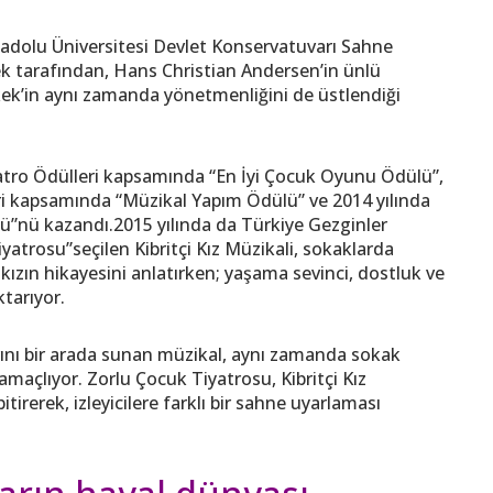
 Anadolu Üniversitesi Devlet Konservatuvarı Sahne
k tarafından, Hans Christian Andersen’in ünlü
kek’in aynı zamanda yönetmenliğini de üstlendiği
atro Ödülleri kapsamında “En İyi Çocuk Oyunu Ödülü”,
leri kapsamında “Müzikal Yapım Ödülü” ve 2014 yılında
lü”nü kazandı.2015 yılında da Türkiye Gezginler
yatrosu”seçilen Kibritçi Kız Müzikali, sokaklarda
 kızın hikayesini anlatırken; yaşama sevinci, dostluk ve
ktarıyor.
rını bir arada sunan müzikal, aynı zamanda sokak
maçlıyor. Zorlu Çocuk Tiyatrosu, Kibritçi Kız
bitirerek, izleyicilere farklı bir sahne uyarlaması