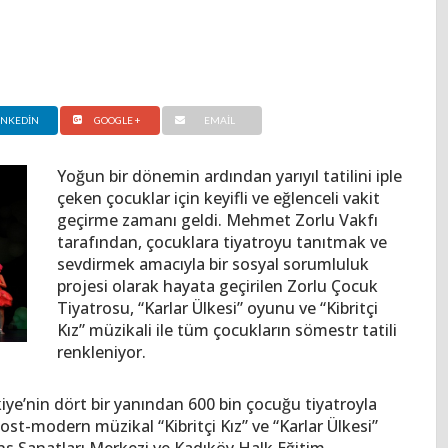
INKEDIN
GOOGLE +
EMAIL
Yoğun bir dönemin ardından yarıyıl tatilini iple
çeken çocuklar için keyifli ve eğlenceli vakit
geçirme zamanı geldi. Mehmet Zorlu Vakfı
tarafından, çocuklara tiyatroyu tanıtmak ve
sevdirmek amacıyla bir sosyal sorumluluk
projesi olarak hayata geçirilen Zorlu Çocuk
Tiyatrosu, “Karlar Ülkesi” oyunu ve “Kibritçi
Kız” müzikali ile tüm çocukların sömestr tatili
renkleniyor.
iye’nin dört bir yanından 600 bin çocuğu tiyatroyla
ost-modern müzikal “Kibritçi Kız” ve “Karlar Ülkesi”
ns Sanatları Merkezi ve Kadıköy Halk Eğitim