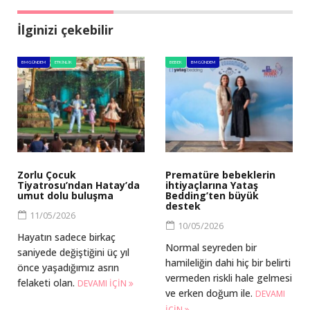
İlginizi çekebilir
BM GÜNDEM
ETKINLIK
BEBEK
BM GÜNDEM
Zorlu Çocuk
Prematüre bebeklerin
Tiyatrosu’ndan Hatay’da
ihtiyaçlarına Yataş
umut dolu buluşma
Bedding’ten büyük
destek
11/05/2026
10/05/2026
Hayatın sadece birkaç
Normal seyreden bir
saniyede değiştiğini üç yıl
hamileliğin dahi hiç bir belirti
önce yaşadığımız asrın
vermeden riskli hale gelmesi
felaketi olan.
DEVAMI IÇIN
ve erken doğum ile.
DEVAMI
IÇIN