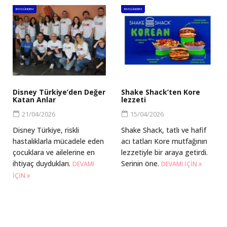
BM GÜNDEM
BM GÜNDEM
Disney Türkiye’den Değer
Shake Shack’ten Kore
Katan Anlar
lezzeti
21/04/2026
15/04/2026
Disney Türkiye, riskli
Shake Shack, tatlı ve hafif
hastalıklarla mücadele eden
acı tatları Kore mutfağının
çocuklara ve ailelerine en
lezzetiyle bir araya getirdi.
ihtiyaç duydukları.
Serinin öne.
DEVAMI
DEVAMI IÇIN
IÇIN