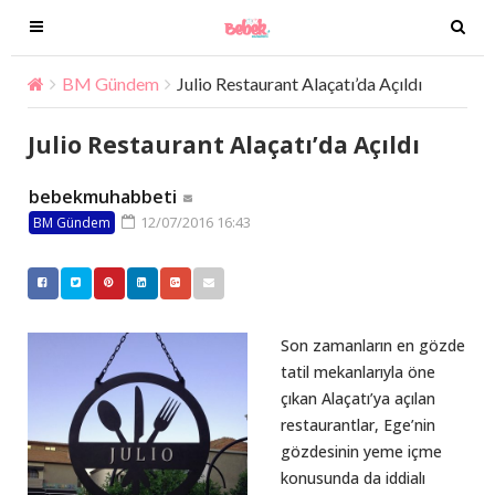
T
T
o
o
g
g
BM Gündem
Julio Restaurant Alaçatı’da Açıldı
g
g
l
l
Julio Restaurant Alaçatı’da Açıldı
e
e
n
n
bebekmuhabbeti
a
a
12/07/2016 16:43
BM Gündem
v
v
i
i
g
g
a
a
t
t
Son zamanların en gözde
i
i
tatil mekanlarıyla öne
o
o
çıkan Alaçatı’ya açılan
n
n
restaurantlar, Ege’nin
gözdesinin yeme içme
konusunda da iddialı