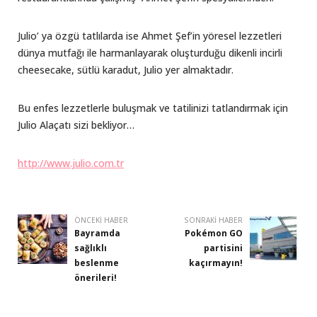
Julio’ ya özgü tatlılarda ise Ahmet Şef’in yöresel lezzetleri
dünya mutfağı ile harmanlayarak oluşturduğu dikenli incirli
cheesecake, sütlü karadut, Julio yer almaktadır.
Bu enfes lezzetlerle buluşmak ve tatilinizi tatlandırmak için
Julio Alaçatı sizi bekliyor…
http://www.julio.com.tr
ÖNCEKI HABER
SONRAKI HABER
Bayramda
Pokémon GO
sağlıklı
partisini
beslenme
kaçırmayın!
önerileri!