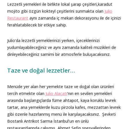
Lezzetli yemekleri ile birlikte lokal şarap çeşitleri,karadut
mojito gibi özgün kokteyl çeşitlerini sunmakta olan
Julio
Restaurant
aynı zamanda iç mekan dekorasyonu ile de içinizi
ferahlatabilecek bir etkiye sahip.
Julio’da lezzetli yemeklerinizi yerken, içeceklerinizi
yudumlayabileceğiniz ve aynı zamanda kaliteli müzikleri de
dinleyebileceğiniz samimi bir atmosferle buluşacaksınız.
Taze ve doğal lezzetler…
Menüde yer alan her yemekte taze ve doğal olan ürünleri
tercih etmekte olan
Julio Alaçatı
’nın en sevilen yemekleri
arasında başlangıçlarda füme ahtapot, kaya koruklu levrek
tartar, ana yemeklerde kuzu pirzola kafes, mezzattan levrek
gibi özenle hazırlanmış menü ile karşılaşacaksınız. Şevketi
Bostanlı Antrikot Sarma İstanbul’un en ünlü
restaurantlarında çalışmış Ahmet Şefin spesyallerinden.