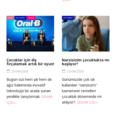
BAKIM
BM GÜNDEM
ÇOCUK
BM GÜNDEM
Çocuklar için diş
Narsisizim çocuklukta mı
fırçalamak artık bir oyun!
başlıyor?
23/04/2026
22/04/2026
Bugün sizi hem şık hem de
Günümüzde çok sık
ağız bakımında inovatif
kullanılan "narsisizm"
teknolojiyi bir arada sunan
kavramının temelleri
yenilikle tanıştırmak.
çocukluk döneminde mi
DEVAMI
atılıyor?.
DEVAMI IÇIN
IÇIN