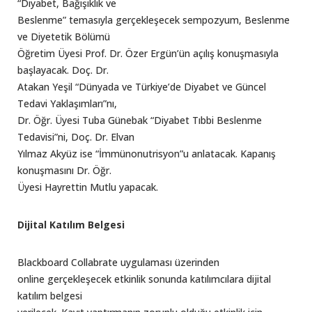
“Diyabet, Bağışıklık ve
Beslenme” temasıyla gerçekleşecek sempozyum, Beslenme
ve Diyetetik Bölümü
Öğretim Üyesi Prof. Dr. Özer Ergün’ün açılış konuşmasıyla
başlayacak. Doç. Dr.
Atakan Yeşil “Dünyada ve Türkiye’de Diyabet ve Güncel
Tedavi Yaklaşımları”nı,
Dr. Öğr. Üyesi Tuba Günebak “Diyabet Tıbbi Beslenme
Tedavisi”ni, Doç. Dr. Elvan
Yılmaz Akyüz ise “İmmünonutrisyon”u anlatacak. Kapanış
konuşmasını Dr. Öğr.
Üyesi Hayrettin Mutlu yapacak.
Dijital Katılım Belgesi
Blackboard Collabrate uygulaması üzerinden
online gerçekleşecek etkinlik sonunda katılımcılara dijital
katılım belgesi