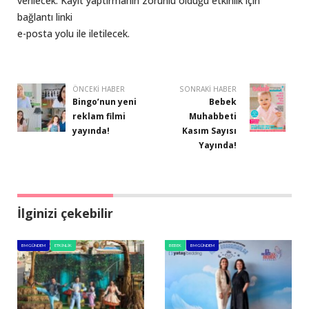
verilecek. Kayıt yaptırmanın zorunlu olduğu etkinlik için
bağlantı linki
e-posta yolu ile iletilecek.
ÖNCEKI HABER
SONRAKI HABER
Bingo’nun yeni
Bebek
reklam filmi
Muhabbeti
yayında!
Kasım Sayısı
Yayında!
İlginizi çekebilir
BM GÜNDEM
ETKINLIK
BEBEK
BM GÜNDEM