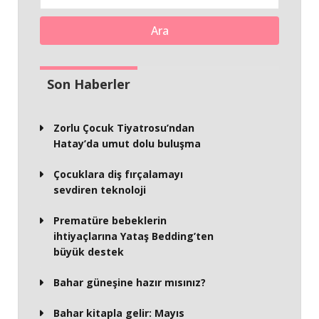
Ara
Son Haberler
Zorlu Çocuk Tiyatrosu’ndan
Hatay’da umut dolu buluşma
Çocuklara diş fırçalamayı
sevdiren teknoloji
Prematüre bebeklerin
ihtiyaçlarına Yataş Bedding’ten
büyük destek
Bahar güneşine hazır mısınız?
Bahar kitapla gelir: Mayıs