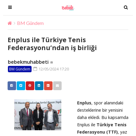
T
T
o
o
g
g
BM Gündem
Enplus ile Türkiye Tenis Federasyonu’ndan i
g
g
l
l
Enplus ile Türkiye Tenis
e
e
Federasyonu’ndan iş birliği
n
n
a
a
bebekmuhabbeti
v
v
12/05/2024 17:20
BM Gündem
i
i
g
g
a
a
t
t
i
i
Enplus
, spor alanındaki
o
o
desteklerine bir yenisini
n
n
daha ekledi. Bu kapsamda
Enplus ile
Türkiye Tenis
Federasyonu (TTF)
, yaz