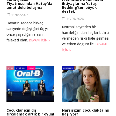
Tiyatrosu’ndan Hatay’da
ihtiyaçlarına Yataş
umut dolu buluşma
Bedding’ten büyük
destek
11/05/2026
10/05/2026
Hayatın sadece birkaç
Normal seyreden bir
saniyede değiştiğini üç yıl
hamileliğin dahi hiç bir belirti
önce yaşadığımız asrın
vermeden riskli hale gelmesi
felaketi olan.
DEVAMI IÇIN
ve erken doğum ile.
DEVAMI
IÇIN
BAKIM
BM GÜNDEM
ÇOCUK
BM GÜNDEM
Çocuklar için diş
Narsisizim çocuklukta mı
fırçalamak artık bir oyun!
başlıyor?