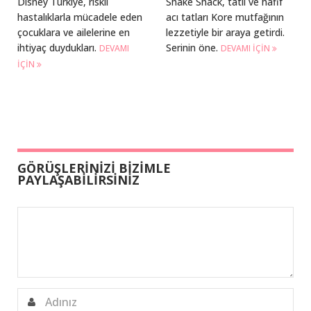
Disney Türkiye, riskli
Shake Shack, tatlı ve hafif
hastalıklarla mücadele eden
acı tatları Kore mutfağının
çocuklara ve ailelerine en
lezzetiyle bir araya getirdi.
ihtiyaç duydukları.
Serinin öne.
DEVAMI
DEVAMI IÇIN
IÇIN
GÖRÜŞLERİNİZİ BİZİMLE
PAYLAŞABİLİRSİNİZ