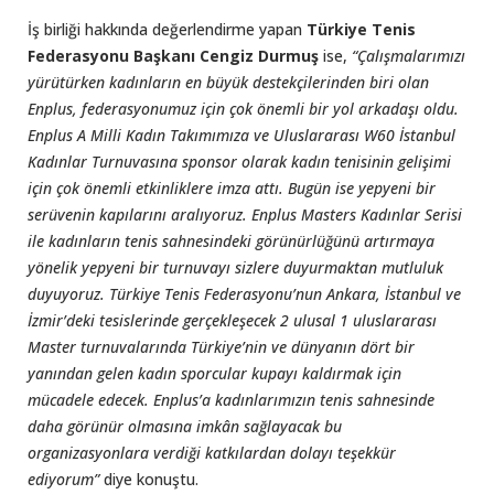
İş birliği hakkında değerlendirme yapan
Türkiye Tenis
Federasyonu Başkanı Cengiz Durmuş
ise,
“Çalışmalarımızı
yürütürken kadınların en büyük destekçilerinden biri olan
Enplus, federasyonumuz için çok önemli bir yol arkadaşı oldu.
Enplus A Milli Kadın Takımımıza ve Uluslararası W60 İstanbul
Kadınlar Turnuvasına sponsor olarak kadın tenisinin gelişimi
için çok önemli etkinliklere imza attı. Bugün ise yepyeni bir
serüvenin kapılarını aralıyoruz. Enplus Masters Kadınlar Serisi
ile kadınların tenis sahnesindeki görünürlüğünü artırmaya
yönelik yepyeni bir turnuvayı sizlere duyurmaktan mutluluk
duyuyoruz. Türkiye Tenis Federasyonu’nun Ankara, İstanbul ve
İzmir’deki tesislerinde gerçekleşecek 2 ulusal 1 uluslararası
Master turnuvalarında Türkiye’nin ve dünyanın dört bir
yanından gelen kadın sporcular kupayı kaldırmak için
mücadele edecek. Enplus’a kadınlarımızın tenis sahnesinde
daha görünür olmasına imkân sağlayacak bu
organizasyonlara verdiği katkılardan dolayı teşekkür
ediyorum”
diye konuştu.