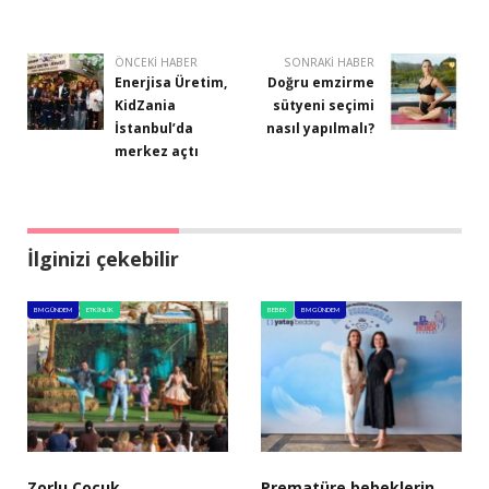
ÖNCEKI HABER
SONRAKI HABER
Enerjisa Üretim,
Doğru emzirme
KidZania
sütyeni seçimi
İstanbul’da
nasıl yapılmalı?
merkez açtı
İlginizi çekebilir
BM GÜNDEM
ETKINLIK
BEBEK
BM GÜNDEM
Zorlu Çocuk
Prematüre bebeklerin