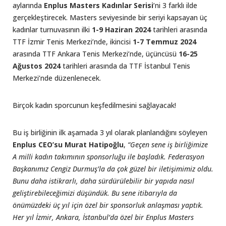
aylarında
Enplus Masters Kadınlar Serisi
’ni 3 farklı ilde
gerçekleştirecek. Masters seviyesinde bir seriyi kapsayan üç
kadınlar turnuvasının ilki
1-9 Haziran 2024
tarihleri arasında
TTF İzmir Tenis Merkezi’nde, ikincisi
1-7 Temmuz 2024
arasında TTF Ankara Tenis Merkezi’nde, üçüncüsü
16-25
Ağustos 2024
tarihleri arasında da TTF İstanbul Tenis
Merkezi’nde düzenlenecek.
Birçok kadın sporcunun keşfedilmesini sağlayacak!
Bu iş birliğinin ilk aşamada 3 yıl olarak planlandığını söyleyen
Enplus CEO’su Murat Hatipoğlu
,
“Geçen sene iş birliğimize
A milli kadın takımının sponsorluğu ile başladık. Federasyon
Başkanımız Cengiz Durmuş’la da çok güzel bir iletişimimiz oldu.
Bunu daha istikrarlı, daha sürdürülebilir bir yapıda nasıl
geliştirebileceğimizi düşündük. Bu sene itibarıyla da
önümüzdeki üç yıl için özel bir sponsorluk anlaşması yaptık.
Her yıl İzmir, Ankara, İstanbul’da özel bir Enplus Masters