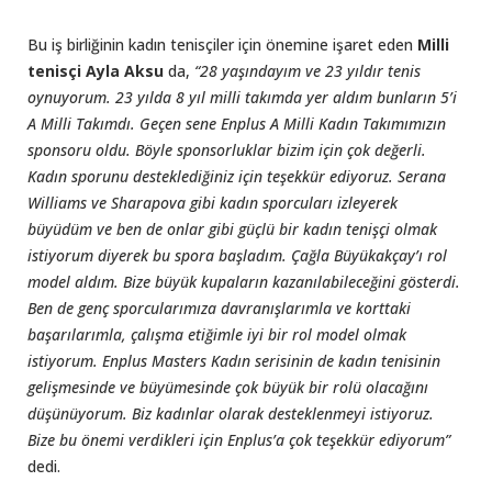
Bu iş birliğinin kadın tenisçiler için önemine işaret eden
Milli
tenisçi
Ayla Aksu
da,
“28 yaşındayım ve 23 yıldır tenis
oynuyorum. 23 yılda 8 yıl milli takımda yer aldım bunların 5’i
A Milli Takımdı. Geçen sene Enplus A Milli Kadın Takımımızın
sponsoru oldu. Böyle sponsorluklar bizim için çok değerli.
Kadın sporunu desteklediğiniz için teşekkür ediyoruz. Serana
Williams ve Sharapova gibi kadın sporcuları izleyerek
büyüdüm ve ben de onlar gibi güçlü bir kadın tenişçi olmak
istiyorum diyerek bu spora başladım. Çağla Büyükakçay’ı rol
model aldım. Bize büyük kupaların kazanılabileceğini gösterdi.
Ben de genç sporcularımıza davranışlarımla ve korttaki
başarılarımla, çalışma etiğimle iyi bir rol model olmak
istiyorum. Enplus Masters Kadın serisinin de kadın tenisinin
gelişmesinde ve büyümesinde çok büyük bir rolü olacağını
düşünüyorum. Biz kadınlar olarak desteklenmeyi istiyoruz.
Bize bu önemi verdikleri için Enplus’a çok teşekkür ediyorum”
dedi.