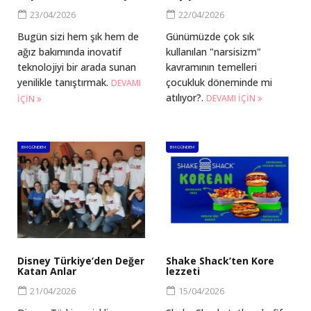
23/04/2026
22/04/2026
Bugün sizi hem şık hem de
Günümüzde çok sık
ağız bakımında inovatif
kullanılan "narsisizm"
teknolojiyi bir arada sunan
kavramının temelleri
yenilikle tanıştırmak.
çocukluk döneminde mi
DEVAMI
atılıyor?.
DEVAMI IÇIN
IÇIN
BM GÜNDEM
BM GÜNDEM
Disney Türkiye’den Değer
Shake Shack’ten Kore
Katan Anlar
lezzeti
21/04/2026
15/04/2026