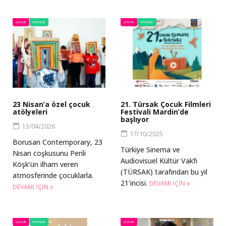
ÇOCUK
ETKINLIK
ÇOCUK
ETKINLIK
23 Nisan’a özel çocuk
21. Türsak Çocuk Filmleri
atölyeleri
Festivali Mardin’de
başlıyor
13/04/2026
17/10/2025
Borusan Contemporary, 23
Türkiye Sinema ve
Nisan coşkusunu Perili
Audiovisuel Kültür Vakfı
Köşk’ün ilham veren
(TÜRSAK) tarafından bu yıl
atmosferinde çocuklarla.
21’incisi.
DEVAMI IÇIN
DEVAMI IÇIN
ÇOCUK
ETKINLIK
ÇOCUK