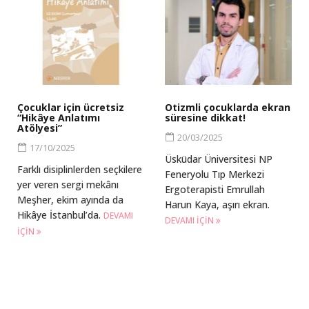
Çocuklar için ücretsiz
Otizmli çocuklarda ekran
“Hikâye Anlatımı
süresine dikkat!
Atölyesi”
20/03/2025
17/10/2025
Üsküdar Üniversitesi NP
Farklı disiplinlerden seçkilere
Feneryolu Tıp Merkezi
yer veren sergi mekânı
Ergoterapisti Emrullah
Meşher, ekim ayında da
Harun Kaya, aşırı ekran.
Hikâye İstanbul’da.
DEVAMI
DEVAMI IÇIN
IÇIN