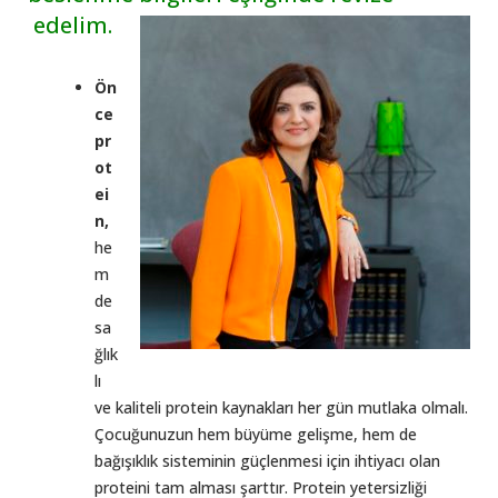
edelim.
Ön
ce
pr
ot
ei
n,
he
m
de
sa
ğlık
lı
ve kaliteli protein kaynakları her gün mutlaka olmalı.
Çocuğunuzun hem büyüme gelişme, hem de
bağışıklık sisteminin güçlenmesi için ihtiyacı olan
proteini tam alması şarttır. Protein yetersizliği