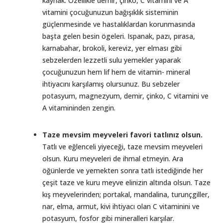
kaynak. Özellikle demir, çinko, C vitamini ve A
vitamini çocuğunuzun bağışıklık sisteminin
güçlenmesinde ve hastalıklardan korunmasında
başta gelen besin ögeleri. Ispanak, pazı, pırasa,
karnabahar, brokoli, kereviz, yer elması gibi
sebzelerden lezzetli sulu yemekler yaparak
çocuğunuzun hem lif hem de vitamin- mineral
ihtiyacını karşılamış olursunuz. Bu sebzeler
potasyum, magnezyum, demir, çinko, C vitamini ve
A vitamininden zengin.
Taze mevsim meyveleri favori tatlınız olsun.
Tatlı ve eğlenceli yiyeceği, taze mevsim meyveleri
olsun. Kuru meyveleri de ihmal etmeyin. Ara
öğünlerde ve yemekten sonra tatlı istediğinde her
çeşit taze ve kuru meyve elinizin altında olsun. Taze
kış meyvelerinden; portakal, mandalina, turunçgiller,
nar, elma, armut, kivi ihtiyacı olan C vitaminini ve
potasyum, fosfor gibi mineralleri karşılar.