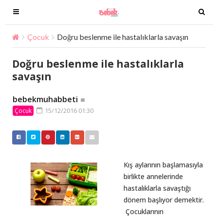
T
T
o
o
g
g
Çocuk
Doğru beslenme ile hastalıklarla savaşın
g
g
l
l
Doğru beslenme ile hastalıklarla
e
e
savaşın
n
n
a
a
bebekmuhabbeti
v
v
15/12/2016 01:30
Çocuk
i
i
g
g
a
a
t
t
i
i
Kış aylarının başlamasıyla
o
o
birlikte annelerinde
n
n
hastalıklarla savaştığı
dönem başlıyor demektir.
Çocuklarının