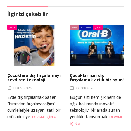
İlginizi çekebilir
ÇOCUK
BAKIM
BM GÜNDEM
ÇOCUK
Çocuklara diş fırçalamayı
Çocuklar için diş
sevdiren teknoloji
fırçalamak artık bir oyun!
11/05/2026
23/04/2026
Evde diş fırçalamak bazen
Bugün sizi hem şık hem de
"birazdan fırçalayacağım"
ağız bakımında inovatif
cümleleriyle uzayan, tatlı bir
teknolojiyi bir arada sunan
mücadeleye.
yenilikle tanıştırmak.
DEVAMI IÇIN
DEVAMI
IÇIN