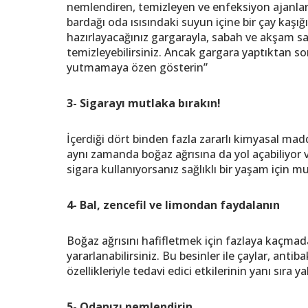
nemlendiren, temizleyen ve enfeksiyon ajanları
bardağı oda ısısındaki suyun içine bir çay kaşığ
hazırlayacağınız gargarayla, sabah ve akşam sa
temizleyebilirsiniz. Ancak gargara yaptıktan son
yutmamaya özen gösterin”
3- Sigarayı mutlaka bırakın!
İçerdiği dört binden fazla zararlı kimyasal mad
aynı zamanda boğaz ağrısına da yol açabiliyor ve
sigara kullanıyorsanız sağlıklı bir yaşam için
4- Bal, zencefil ve limondan faydalanın
Boğaz ağrısını hafifletmek için fazlaya kaçmadan
yararlanabilirsiniz. Bu besinler ile çaylar, ant
özellikleriyle tedavi edici etkilerinin yanı sıra 
5- Odanızı nemlendirin