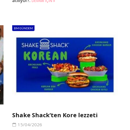
atılıyor?.
DEVAMI IÇIN
BM GÜNDEM
Shake Shack’ten Kore lezzeti
15/04/2026