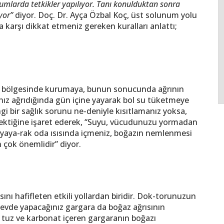
rumlarda tetkikler yapılıyor. Tanı konulduktan sonra
yor”
diyor. Doç. Dr. Ayça Özbal Koç, üst solunum yolu
karşı dikkat etmeniz gereken kuralları anlattı;
az bölgesinde kurumaya, bunun sonucunda ağrının
nız ağrıdığında gün içine yayarak bol su tüketmeye
gi bir sağlık sorunu ne-deniyle kısıtlamanız yoksa,
erektiğine işaret ederek, “Suyu, vücudunuzu yormadan
 yaya-rak oda ısısında içmeniz, boğazın nemlenmesi
 çok önemlidir” diyor.
nı hafifleten etkili yollardan biridir. Dok-torunuzun
a evde yapacağınız gargara da boğaz ağrısının
, tuz ve karbonat içeren gargaranın boğazı