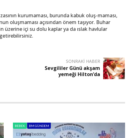
ozasının kurumaması, burunda kabuk oluş-maması,
kunun oluşmaması açısından önem taşıyor. Buhar
n üzerine içi su dolu kaplar ya da ıslak havlular
tirebilirsiniz.
SONRAKI HABER
Sevgililer Günü akşam
yemeği Hilton’da
BEBEK
BM GÜNDEM