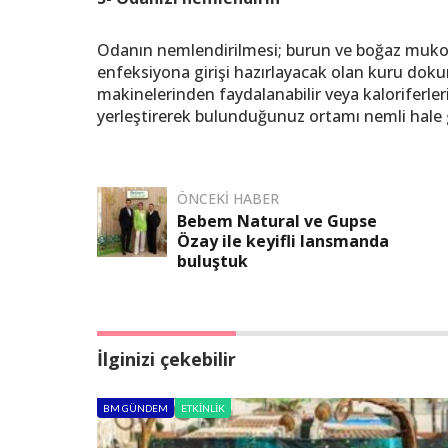
Odanın nemlendirilmesi; burun ve boğaz muk
enfeksiyona girişi hazırlayacak olan kuru do
makinelerinden faydalanabilir veya kaloriferleri
yerleştirerek bulunduğunuz ortamı nemli hale ge
ÖNCEKI HABER
Bebem Natural ve Gupse
Özay ile keyifli lansmanda
buluştuk
İlginizi çekebilir
BM GÜNDEM
ETKINLIK