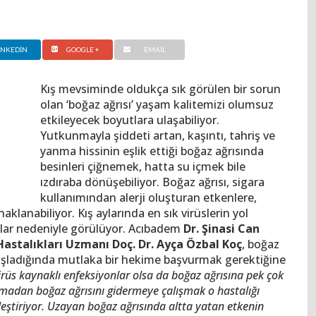
INKEDIN
GOOGLE +
EMAIL
Kış mevsiminde oldukça sık görülen bir sorun
olan ‘boğaz ağrısı’ yaşam kalitemizi olumsuz
etkileyecek boyutlara ulaşabiliyor.
Yutkunmayla şiddeti artan, kaşıntı, tahriş ve
yanma hissinin eşlik ettiği boğaz ağrısında
besinleri çiğnemek, hatta su içmek bile
ızdıraba dönüşebiliyor. Boğaz ağrısı, sigara
kullanımından alerji oluşturan etkenlere,
lanabiliyor. Kış aylarında en sık virüslerin yol
yonlar nedeniyle görülüyor. Acıbadem
Dr. Şinasi Can
Hastalıkları Uzmanı Doç. Dr. Ayça Özbal Koç
, boğaz
başladığında mutlaka bir hekime başvurmak gerektiğine
virüs kaynaklı enfeksiyonlar olsa da boğaz ağrısına pek çok
ılmadan boğaz ağrısını gidermeye çalışmak o hastalığı
eştiriyor. Uzayan boğaz ağrısında altta yatan etkenin