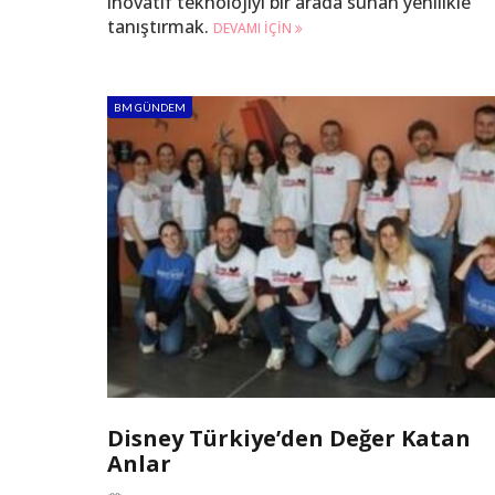
inovatif teknolojiyi bir arada sunan yenilikle
tanıştırmak.
DEVAMI IÇIN
BM GÜNDEM
Disney Türkiye’den Değer Katan
Anlar