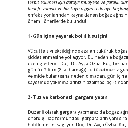
tespit edilmesi için detaylı muayene ve gerekli du
hedefe yönelik ve hastaya uygun tedaviye başlanı
enfeksiyonlarından kaynaklanan boğaz ağrısına 
önemli önerilerde bulundu!
1- Gün içine yayarak bol ılık su için!
Vücutta sıvı eksildiğinde azalan tükürük boğ
şiddetlenmesine yol açıyor. Bu nedenle boğazı
özen gösterin. Doç. Dr. Ayça Özbal Koç, herhan
günlük 2 litre (8 su bardağı) su tüketmeniz g
ve mide bulantısına neden olmadan, gün içine
sayesinde yakınmalarınızın azalması açı-sından
2- Tuz ve karbonatlı gargara yapın
Düzenli olarak gargara yapmanız da boğaz ağrısı
önerdiği ilaç formundaki gargaraların yanı sır
hafiflemesini sağlıyor. Doç. Dr. Ayça Özbal Koç