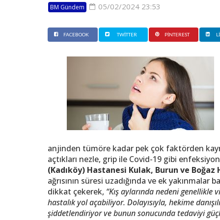
05/02/2024 23:53
BM Gündem
FACEBOOK
TWITTER
PINTEREST
L
anjinden tümöre kadar pek çok faktörden kaynak
açtıkları nezle, grip ile Covid-19 gibi enfeksi
(Kadıköy) Hastanesi Kulak, Burun ve Boğaz 
ağrısının süresi uzadığında ve ek yakınmalar 
dikkat çekerek,
“Kış aylarında nedeni genellikle 
hastalık yol açabiliyor. Dolayısıyla, hekime danış
şiddetlendiriyor ve bunun sonucunda tedaviyi güçl