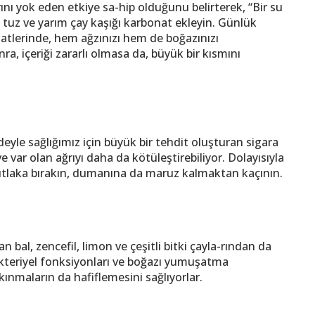
nı yok eden etkiye sa-hip olduğunu belirterek, “Bir su
ı tuz ve yarım çay kaşığı karbonat ekleyin. Günlük
atlerinde, hem ağzınızı hem de boğazınızı
ra, içeriği zararlı olmasa da, büyük bir kısmını
deyle sağlığımız için büyük bir tehdit oluşturan sigara
 var olan ağrıyı daha da kötüleştirebiliyor. Dolayısıyla
 mutlaka bırakın, dumanına da maruz kalmaktan kaçının.
 bal, zencefil, limon ve çeşitli bitki çayla-rından da
ibakteriyel fonksiyonları ve boğazı yumuşatma
yakınmaların da hafiflemesini sağlıyorlar.