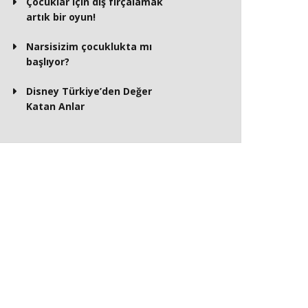
Çocuklar için diş fırçalamak
artık bir oyun!
Narsisizim çocuklukta mı
başlıyor?
Disney Türkiye’den Değer
Katan Anlar